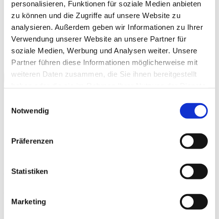
personalisieren, Funktionen für soziale Medien anbieten
ORDNUNGEN
zu können und die Zugriffe auf unsere Website zu
KONTAKT
analysieren. Außerdem geben wir Informationen zu Ihrer
SO ERREICHEN SIE UNS
Verwendung unserer Website an unsere Partner für
KONTAKTFORMULAR
soziale Medien, Werbung und Analysen weiter. Unsere
ANMELDUNG
Partner führen diese Informationen möglicherweise mit
weiteren Daten zusammen, die Sie ihnen bereitgestellt
Seitenleiste & Navigation umschalten
haben oder die sie im Rahmen Ihrer Nutzung der Dienste
Der Vorstand
gesammelt haben.
Einwilligungsauswahl
Notwendig
1. Vorsitzender
Hermann G. Kleiner
Präferenzen
St.Gebhardsplatz 36
Statistiken
78467 Konstanz
Tel: 07531 955 230
Marketing
Fax: 07531 955 231